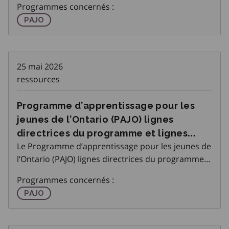
Programmes concernés :
Partenaires Emploi Ontario (EPEO) : Dates limites
Programme d'apprentissage pour les jeunes de l'On
PAJO
pour la production de rapports et l’entr�
25 mai 2026
ressources
Programme d’apprentissage pour les
jeunes de l’Ontario (PAJO) lignes
directrices du programme et lignes
Le Programme d’apprentissage pour les jeunes de
directrices budgétaires pour 2026-2027
l’Ontario (PAJO) lignes directrices du programme
et lignes directrices budgétaires pour 2026-2027
Programmes concernés :
est affichée sur la page Programme
Programme d'apprentissage pour les jeunes de l'On
PAJO
d’apprentissage pour les jeunes de l’Ontari