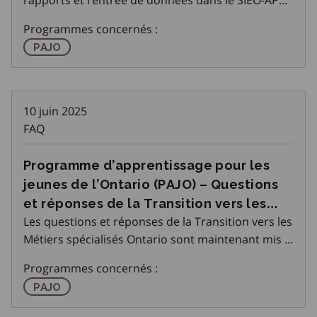
jeunes de l’Ontario (PAJO)
a été mis à jour et est disponible sur la page PAJO
Programmes concernés :
Rapports sur l’Espace Partenaires Emploi Ontario
Programme d'apprentissage pour les jeunes de l'On
PAJO
(EPEO).
10 juin 2025
FAQ
Programme d’apprentissage pour les
jeunes de l’Ontario (PAJO) – Questions
et réponses de la Transition vers les
Les questions et réponses de la Transition vers les
Métiers qualifiés en Ontario
Métiers spécialisés Ontario sont maintenant mis à
jour sur l’Espace Partenaires Emploi Ontario
Programmes concernés :
(EPEO).
Programme d'apprentissage pour les jeunes de l'On
PAJO