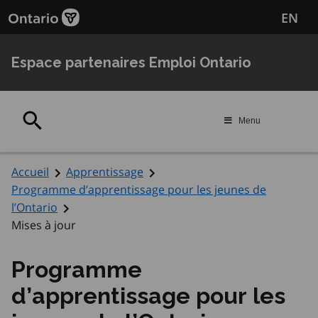
Passer
Passer
EN
au
au
contenu
navigation
principal
Espace partenaires Emploi Ontario
Rechercher
Menu
Accueil
Apprentissage
Programme d’apprentissage pour les jeunes de
l’Ontario
Mises à jour
Programme
d’apprentissage pour les