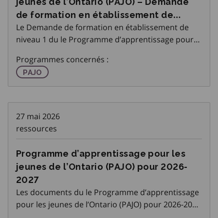
jeunes de l’Ontario (PAJO) – Demande
de formation en établissement de
Le Demande de formation en établissement de
niveau 1
niveau 1 du le Programme d’apprentissage pour
les jeunes de l’Ontario (PAJO) est affichée sur la
Programmes concernés :
page PAJO sur l’Espace Partenaires Emploi Ontario
Programme d'apprentissage pour les jeunes de l'On
PAJO
(EPEO).
27 mai 2026
ressources
Programme d’apprentissage pour les
jeunes de l’Ontario (PAJO) pour 2026-
2027
Les documents du le Programme d’apprentissage
pour les jeunes de l’Ontario (PAJO) pour 2026-2027
est affichée sur la page PAJO sur l’Espace