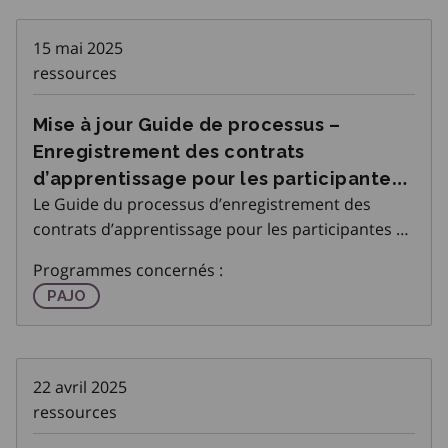
15 mai 2025
ressources
Mise à jour Guide de processus –
Enregistrement des contrats
d’apprentissage pour les participantes
Le Guide du processus d’enregistrement des
et participants au PAJO et les questions
contrats d’apprentissage pour les participantes et
et réponses sur Transition vers les
participants au PAJO a été mis à jour et est affiché
Métiers spécialisés Ontario
Programmes concernés :
sur la page du Processus de candidature du PAJO
Programme d'apprentissage pour les jeunes de l'On
PAJO
sur l’Espace partenaires d&r
22 avril 2025
ressources