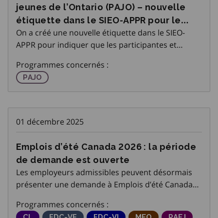
jeunes de l’Ontario (PAJO) – nouvelle
étiquette dans le SIEO-APPR pour le
On a créé une nouvelle étiquette dans le SIEO-
volet APTE du PAJO
APPR pour indiquer que les participantes et
participants au PAJO sont inscrits au volet APTE du
Programmes concernés :
PAJO. Sous Entrée des données, on a ajouté deux
Programme d'apprentissage pour les jeunes de l'On
PAJO
nouvelles questions accompagnées de leur
réponse re
01 décembre 2025
Emplois d’été Canada 2026 : la période
de demande est ouverte
Les employeurs admissibles peuvent désormais
présenter une demande à Emplois d’été Canada
2026, un programme de contributions salariales
Programmes concernés :
qui aide à créer des emplois d’été pour les jeunes
Commissions locales
CL
Fonds pour le développement des compétenc
FDC-VF
Fonds pour le développement des
FDC-VI
Meilleurs emplois Ont
MEO
Programme d’
PAEJ