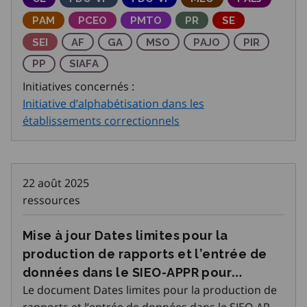
âgés de 15 à 30 ans. La date limite de présen
Programme d’adaptation de la main-d’œuvre
PAM
Partenariats pour la création d'emplois de 
PCEO
Partenariats du marché du travail
PMTO
Parcours Réussite en é
PR
Services d’empl
SE
Services d’emploi intégrés
SEI
Agences de formation
AF
Gestion des apprentissage
GA
Métiers spécialisés Ontario
MSO
Programme d'apprenti
PAJO
Programme In
PIR
Programme de préapprentissage
PP
Subvention d'immobilisations pour les agenc
SIAFA
Initiatives concernés :
Initiative d’alphabétisation dans les
établissements correctionnels
22 août 2025
ressources
Mise à jour Dates limites pour la
production de rapports et l’entrée de
données dans le SIEO-APPR pour
Le document Dates limites pour la production de
Programme d’apprentissage pour les
rapports et l’entrée de données dans le SIEO-APPR