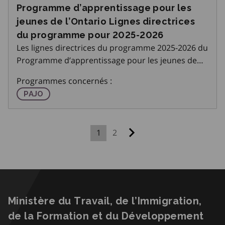
Programme d’apprentissage pour les
jeunes de l’Ontario Lignes directrices
du programme pour 2025-2026
Les lignes directrices du programme 2025-2026 du
Programme d’apprentissage pour les jeunes de
l’Ontario (PAJO) sont maintenant affichées sur la
Programmes concernés :
page PAJO sur l’Espace Partenaires Emploi Ontario
Programme d'apprentissage pour les jeunes de l'On
PAJO
(EPEO).
1
2
Page suivante
Ministère du Travail, de l’Immigration,
de la Formation et du Développement