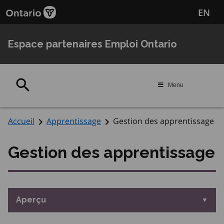
Passer
Passer
EN
au
au
contenu
navigation
principal
Espace partenaires Emploi Ontario
Rechercher
Menu
Accueil
Apprentissage
Gestion des apprentissage
Gestion des apprentissage
Aperçu