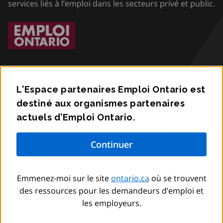
services liés à l’emploi dans les secteurs privé et public.
L’Espace partenaires Emploi Ontario est
destiné aux organismes partenaires
Accessibilité
actuels d’Emploi Ontario.
Confidentialité
Communiquez avec nous
Emmenez-moi sur le site
ontario.ca
où se trouvent
© Imprimeur du Roi pour l’Ontario,
2012
–
to
2026
des ressources pour les demandeurs d’emploi et
les employeurs.