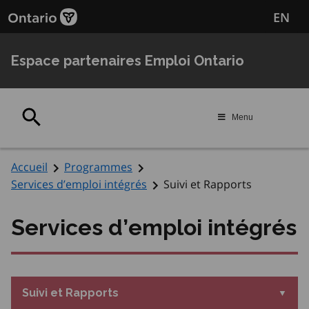
Passer
Passer
EN
au
au
contenu
navigation
principal
Espace partenaires Emploi Ontario
Rechercher
Menu
Accueil
Programmes
Services d’emploi intégrés
Suivi et Rapports
Services d’emploi intégrés
Suivi et Rapports