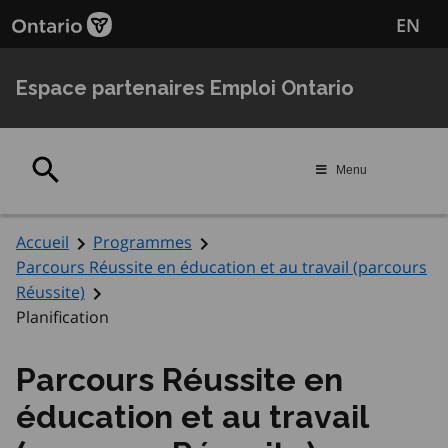
Passer
Passer
EN
au
au
contenu
navigation
principal
Espace partenaires Emploi Ontario
Rechercher
Menu
Accueil
Programmes
Parcours Réussite en éducation et au travail (parcours
Réussite)
Planification
Parcours Réussite en
éducation et au travail