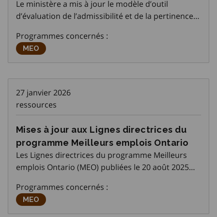
Le ministère a mis à jour le modèle d’outil
d’évaluation de l’admissibilité et de la pertinence
pour le programme Meilleurs emplois Ontario
Programmes concernés :
dans le Système de gestion des cas du Système
Meilleurs emplois Ontario
MEO
d’information d’Emploi Ontario (SGC du
27 janvier 2026
ressources
Mises à jour aux Lignes directrices du
programme Meilleurs emplois Ontario
Les Lignes directrices du programme Meilleurs
emplois Ontario (MEO) publiées le 20 août 2025
ont été révisées afin d’y apporter plus de clarté.
Programmes concernés :
Ces lignes directrices mises à jour entreront en
Meilleurs emplois Ontario
MEO
vigueur le 27 janvier 2026 et contiennent les