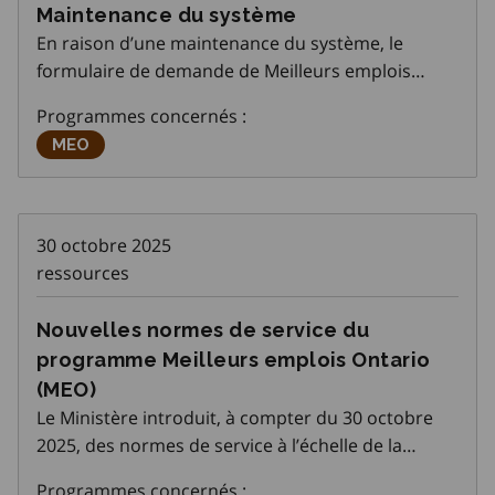
Maintenance du système
En raison d’une maintenance du système, le
formulaire de demande de Meilleurs emplois
Ontario ne sera pas disponible de 7 h à 12 h le
Programmes concernés :
dimanche 16 novembre 2025.
Meilleurs emplois Ontario
MEO
30 octobre 2025
ressources
Nouvelles normes de service du
programme Meilleurs emplois Ontario
(MEO)
Le Ministère introduit, à compter du 30 octobre
2025, des normes de service à l’échelle de la
province pour le programme Meilleurs emplois
Programmes concernés :