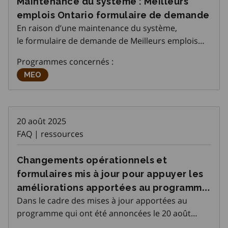
Maintenance du système : Meilleurs
emplois Ontario formulaire de demande
En raison d’une maintenance du système,
le formulaire de demande de Meilleurs emplois
Ontario ne sera pas disponible de 7 h à 11 h le
Programmes concernés :
dimanche 31 août 2025.
Meilleurs emplois Ontario
MEO
20 août 2025
FAQ | ressources
Changements opérationnels et
formulaires mis à jour pour appuyer les
améliorations apportées au programme
Dans le cadre des mises à jour apportées au
Meilleurs emplois Ontario
programme qui ont été annoncées le 20 août
2025, le ministère a mis à jour une série d’outils et