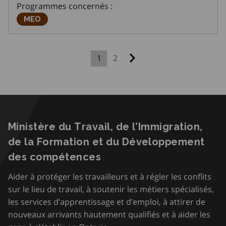
Programmes concernés :
de formulaires opérationnels pour permettre aux
Meilleurs emplois Ontario
MEO
candidats de présenter une demande au
programme
1
2
Page suivante
Ministère du Travail, de l’Immigration,
de la Formation et du Développement
des compétences
Aider à protéger les travailleurs et à régler les conflits
sur le lieu de travail, à soutenir les métiers spécialisés,
les services d’apprentissage et d’emploi, à attirer de
nouveaux arrivants hautement qualifiés et à aider les