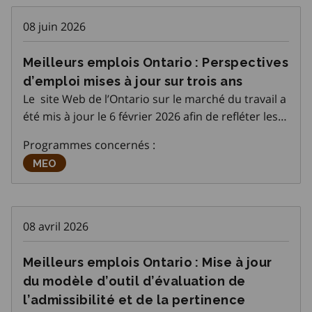
08 juin 2026
Meilleurs emplois Ontario : Perspectives
d’emploi mises à jour sur trois ans
Le site Web de l’Ontario sur le marché du travail a
été mis à jour le 6 février 2026 afin de refléter les
nouvelles perspectives d’emploi sur trois ans, soit
Programmes concernés :
de 2025 à 2027. Cette mise à jour signifie que
Meilleurs emplois Ontario
MEO
plusieurs profils de carr
08 avril 2026
Meilleurs emplois Ontario : Mise à jour
du modèle d’outil d’évaluation de
l’admissibilité et de la pertinence