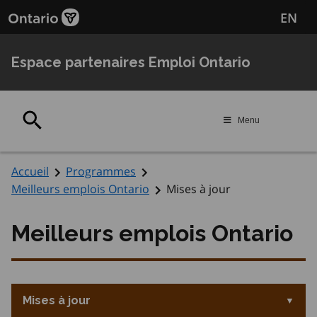
Passer
Passer
EN
au
au
contenu
navigation
principal
Espace partenaires Emploi Ontario
Rechercher
Menu
Accueil
Programmes
Meilleurs emplois Ontario
Mises à jour
Meilleurs emplois Ontario
Mises à jour