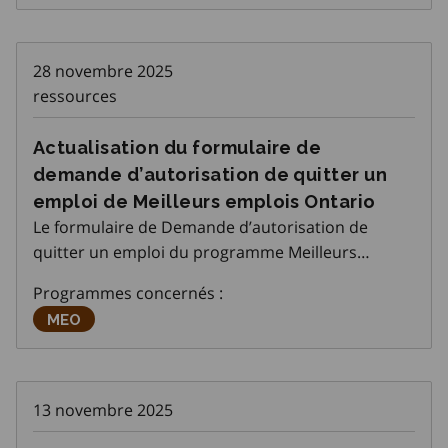
28 novembre 2025
ressources
Actualisation du formulaire de
demande d’autorisation de quitter un
emploi de Meilleurs emplois Ontario
Le formulaire de Demande d’autorisation de
quitter un emploi du programme Meilleurs
emplois Ontario (MEO) a été mis à jour pour
Programmes concernés :
s’aligner sur tous les formulaires administratifs
Meilleurs emplois Ontario
MEO
existants du programme. La version actualisée du
formulaire remp
13 novembre 2025