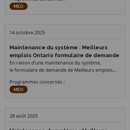
Ontario (MEO). Ces normes sont conçues pour
Meilleurs emplois Ontario
MEO
assurer une plus grande uniformité dans la mise
en œuvre d
14 octobre 2025
Maintenance du système : Meilleurs
emplois Ontario formulaire de demande
En raison d’une maintenance du système,
le formulaire de demande de Meilleurs emplois
Ontario ne sera pas disponible de 17 h à 21 h le
Programmes concernés :
jeudi 16 octobre 2025.
Meilleurs emplois Ontario
MEO
28 août 2025