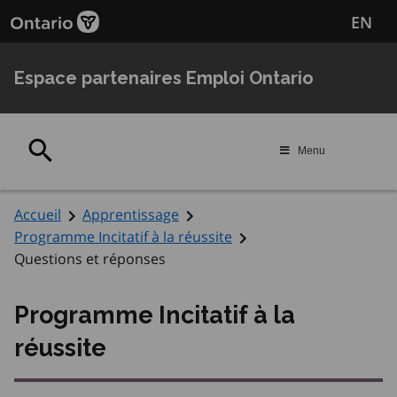
Passer
Passer
EN
au
au
contenu
navigation
principal
Espace partenaires Emploi Ontario
Rechercher
Menu
Accueil
Apprentissage
Programme Incitatif à la réussite
Questions et réponses
Programme Incitatif à la
réussite