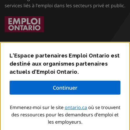
services liés à l’emploi dans les secteurs privé et public.
L’Espace partenaires Emploi Ontario est
destiné aux organismes partenaires
Accessibilité
actuels d’Emploi Ontario.
Confidentialité
Communiquez avec nous
Emmenez-moi sur le site
ontario.ca
où se trouvent
© Imprimeur du Roi pour l’Ontario,
2012
–
to
2026
des ressources pour les demandeurs d’emploi et
les employeurs.