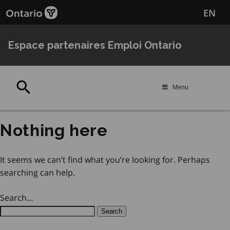
Passer
Passer
EN
au
au
contenu
navigation
principal
Espace partenaires Emploi Ontario
Rechercher
Menu
Nothing here
It seems we can’t find what you’re looking for. Perhaps
searching can help.
Search…