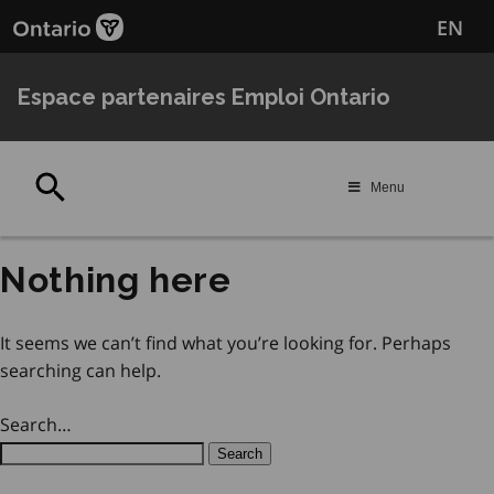
Passer
Passer
EN
au
au
contenu
navigation
principal
Espace partenaires Emploi Ontario
Rechercher
Menu
Nothing here
It seems we can’t find what you’re looking for. Perhaps
searching can help.
Search…