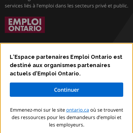
services liés à l’emploi dans les secteurs privé et public.
L’Espace partenaires Emploi Ontario est
destiné aux organismes partenaires
Accessibilité
actuels d’Emploi Ontario.
Confidentialité
Communiquez avec nous
Emmenez-moi sur le site
ontario.ca
où se trouvent
© Imprimeur du Roi pour l’Ontario,
2012
–
to
2026
des ressources pour les demandeurs d’emploi et
les employeurs.