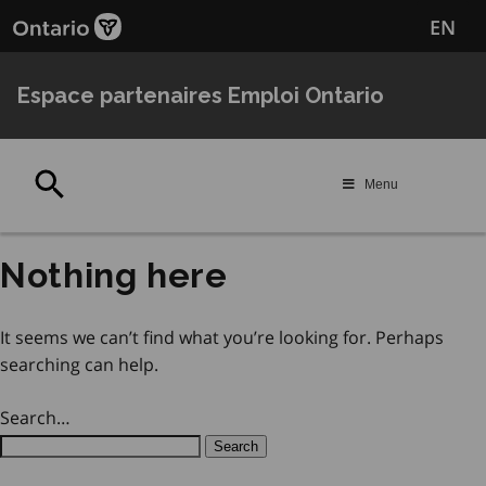
Passer
Passer
EN
au
au
contenu
navigation
principal
Espace partenaires Emploi Ontario
Rechercher
Menu
Nothing here
It seems we can’t find what you’re looking for. Perhaps
searching can help.
Search…