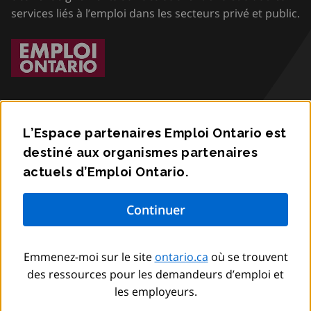
services liés à l’emploi dans les secteurs privé et public.
L’Espace partenaires Emploi Ontario est
destiné aux organismes partenaires
Accessibilité
actuels d’Emploi Ontario.
Confidentialité
Communiquez avec nous
Emmenez-moi sur le site
ontario.ca
où se trouvent
© Imprimeur du Roi pour l’Ontario,
2012
–
to
2026
des ressources pour les demandeurs d’emploi et
les employeurs.