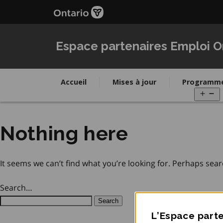
Passer
Passer
au
au
contenu
navigation
principal
Espace partenaires Emploi O
Accueil
Mises à jour
Programm
O
m
Nothing here
It seems we can’t find what you’re looking for. Perhaps sear
Search…
L’Espace parte