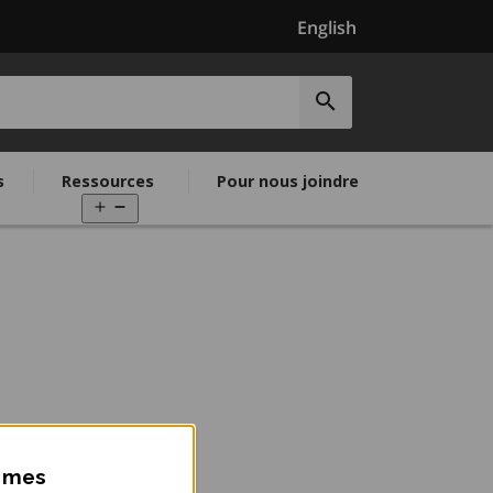
English
EPEO
Soumettre
la
recherche
s
Ressources
Pour nous joindre
Open
menu
ismes