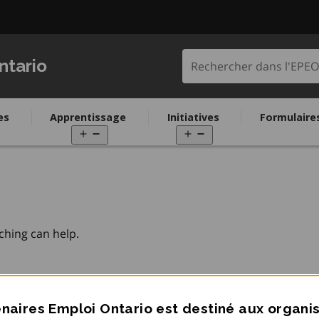
Rechercher dans l'
ntario
es
Apprentissage
Initiatives
Formulaire
pen
Open
Open
enu
menu
menu
ching can help.
naires Emploi Ontario est destiné aux organ