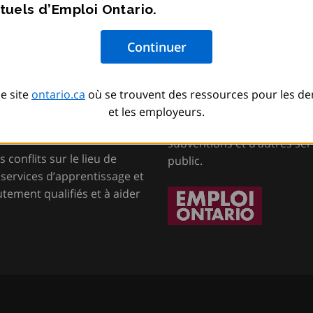
tuels d’Emploi Ontario.
mmigration, de la
Emploi Ontario
e site
ontario.ca
où se trouvent des ressources pour les d
ement des
Ce site est destiné aux cher
et les employeurs.
employeurs. Il fournit des 
subventions et d’autres serv
s conflits sur le lieu de
public.
s services d’apprentissage et
tement qualifiés et à aider