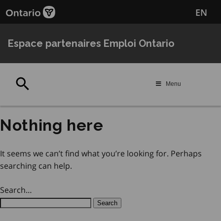
Passer
Passer
EN
au
au
contenu
navigation
principal
Espace partenaires Emploi Ontario
Rechercher
Menu
Nothing here
It seems we can’t find what you’re looking for. Perhaps
searching can help.
Search…