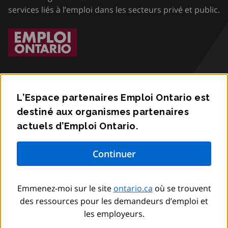
services liés à l’emploi dans les secteurs privé et public.
L’Espace partenaires Emploi Ontario est
destiné aux organismes partenaires
Accessibilité
actuels d’Emploi Ontario.
Confidentialité
Communiquez avec nous
Emmenez-moi sur le site
ontario.ca
où se trouvent
© Imprimeur du Roi pour l’Ontario,
2012
–
to
2026
des ressources pour les demandeurs d’emploi et
les employeurs.