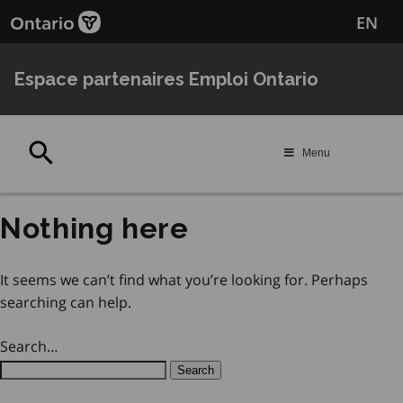
Passer
Passer
EN
au
au
contenu
navigation
principal
Espace partenaires Emploi Ontario
Rechercher
Menu
Nothing here
It seems we can’t find what you’re looking for. Perhaps
searching can help.
Search…