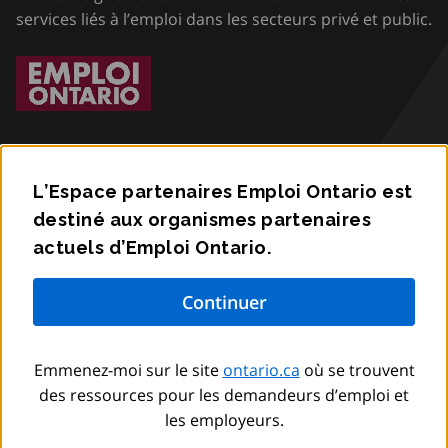
services liés à l’emploi dans les secteurs privé et public.
L’Espace partenaires Emploi Ontario est
destiné aux organismes partenaires
Accessibilité
actuels d’Emploi Ontario.
Confidentialité
Communiquez avec nous
Emmenez-moi sur le site
ontario.ca
où se trouvent
© Imprimeur du Roi pour l’Ontario,
2012
–
to
2026
des ressources pour les demandeurs d’emploi et
les employeurs.