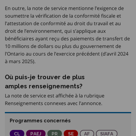
En outre, la note de service mentionne l’exigence de
soumettre la vérification de la conformité fiscale et
l’attestation de conformité au droit du travail et au
droit de l’environnement, qui s’applique aux
bénéficiaires ayant reçu des paiements de transfert de
10 millions de dollars ou plus du gouvernement de
l’Ontario au cours de l’exercice précédent (d’avril 2024
à mars 2025).
Où puis-je trouver de plus
amples renseignements?
La note de service est affichée à la rubrique
Renseignements connexes avec l’annonce.
Programmes concernés
Commissions locales
CL
Programme d’accès à l’emploi pour les jeune
PAEJ
Parcours Réussite en éducation et a
PR
Services d’emploi
SE
Agences de formation
AF
Subvention d'i
SIAFA