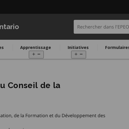
Rechercher dans l'
ntario
es
Apprentissage
Initiatives
Formulaire
pen
Open
Open
enu
menu
menu
u Conseil de la
gration, de la Formation et du Développement des