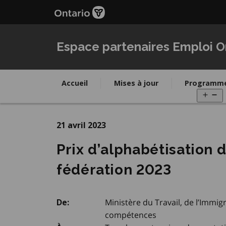
Passer
au
contenu
principal
Espace partenaires Emploi O
Accueil
Mises à jour
Programm
O
m
21 avril 2023
Prix d’alphabétisation d
fédération 2023
Ministère du Travail, de l’Immi
De:
compétences