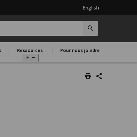
English
EPEO
Soumettre
la
recherche
s
Ressources
Pour nous joindre
Open
menu