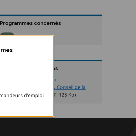
Programmes concernés
Parcours Réussite en éducation et au travail (parcours 
PR
ismes
Informations connexes
Note de service : Prix
d’alphabétisation du Conseil de la
fédération 2023
(PDF, 125
Ko
)
emandeurs d’emploi