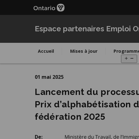
Passer
au
contenu
principal
Espace partenaires Emploi O
Accueil
Mises à jour
Programm
O
m
01 mai 2025
Lancement du processus
Prix d’alphabétisation d
fédération 2025
Ministère du Travail, de l’Immi
De: