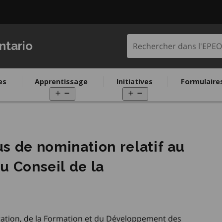
Rechercher dans l'
ntario
es
Apprentissage
Initiatives
Formulaire
pen
Open
Open
enu
menu
menu
 de nomination relatif au
u Conseil de la
gration, de la Formation et du Développement des