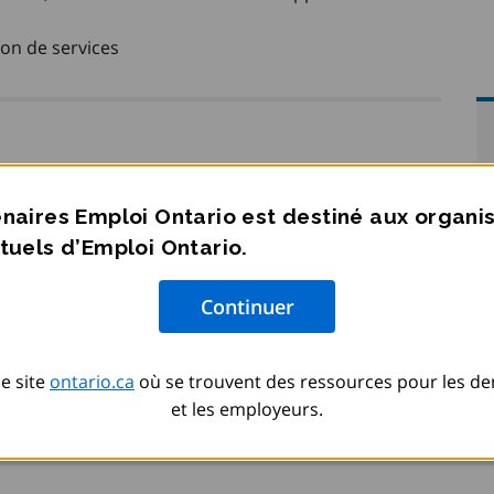
ion de services
 d’alphabétisation et de formation de base (AFB)
ario acceptera les candidatures pour le Prix annuel
naires Emploi Ontario est destiné aux organ
n est affichée dans la section Informations connexes.
tuels d’Emploi Ontario.
e site
ontario.ca
où se trouvent des ressources pour les d
et les employeurs.