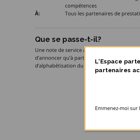
compétences
Tous les partenaires de prestat
À:
Que se passe-t-il?
Une note de service au réseau du Programme
d’annoncer qu’à partir du
, l’Ont
1 mai 2025
L’Espace parte
d’alphabétisation du Conseil de la fédératio
partenaires ac
Emmenez-moi sur l