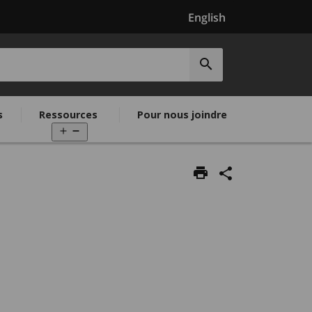
English
EPEO
Soumettre
la
recherche
s
Ressources
Pour nous joindre
Open
menu