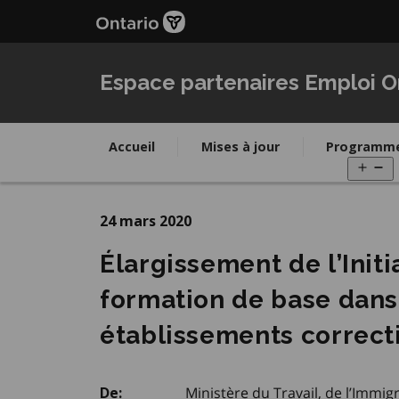
Passer
au
contenu
principal
Espace partenaires Emploi O
Accueil
Mises à jour
Programm
O
m
24 mars 2020
Élargissement de l’Initi
formation de base dans
établissements correct
Ministère du Travail, de l’Immi
De: