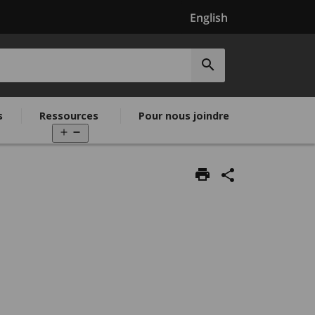
English
EPEO
Soumettre
la
recherche
s
Ressources
Pour nous joindre
Open
menu