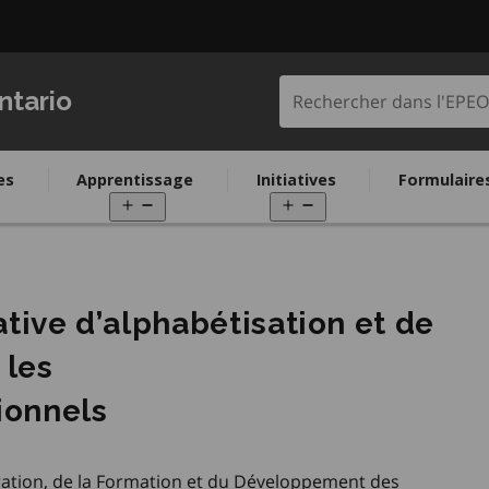
Rechercher dans l'
ntario
es
Apprentissage
Initiatives
Formulaire
pen
Open
Open
enu
menu
menu
ative d’alphabétisation et de
 les
ionnels
gration, de la Formation et du Développement des