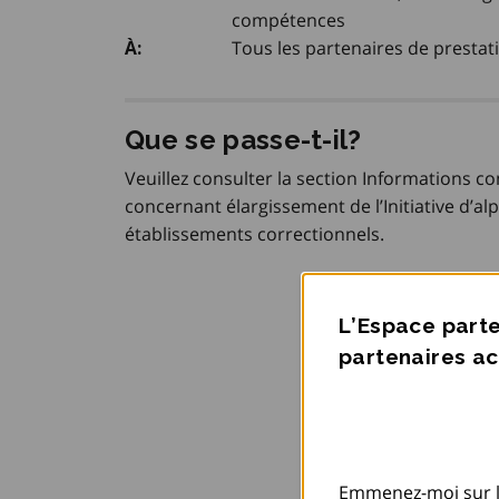
compétences
Tous les partenaires de prestat
À:
Que se passe-t-il?
Veuillez consulter la section Informations c
concernant élargissement de l’Initiative d’a
établissements correctionnels.
L’Espace parte
partenaires ac
Emmenez-moi sur l