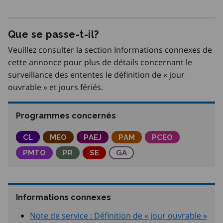
Que se passe-t-il?
Veuillez consulter la section Informations connexes de
cette annonce pour plus de détails concernant le
surveillance des ententes le définition de « jour
ouvrable » et jours fériés.
Programmes concernés
Commissions locales
CL
Meilleurs emplois Ontario
MEO
Programme d’accès à l’emploi pour 
PAEJ
Programme d’adaptation d
PAM
Partenariats pour 
PCEO
Partenariats du marché du travail de l'Ontario
PMTO
Parcours Réussite en éducation et au trav
PR
Services d’emploi
SE
Gestion des apprentissage
GA
Informations connexes
Note de service : Définition de « jour ouvrable »