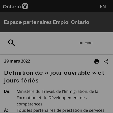
Passer
EN
au
contenu
principal
Espace partenaires Emploi Ontario
Rechercher
Menu
29 mars 2022
Définition de « jour ouvrable » et
jours fériés
Ministère du Travail, de l’Immigration, de la
De:
Formation et du Développement des
compétences
Tous les partenaires de prestation de services
À: