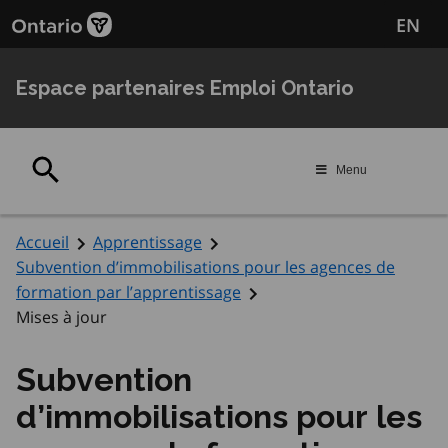
Passer
Passer
EN
au
au
contenu
navigation
principal
Espace partenaires Emploi Ontario
Rechercher
Menu
Accueil
Apprentissage
Subvention d’immobilisations pour les agences de
formation par l’apprentissage
Mises à jour
Subvention
d’immobilisations pour les