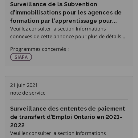
Surveillance de la Subvention
d’immobilisations pour les agences de
formation par l’apprentissage pour
Veuillez consulter la section Informations
2021-2022
connexes de cette annonce pour plus de détails
concernant surveillance de la Subvention
Programmes concernés :
d’immobilisations pour les agences de formation
Subvention d'immobilisations pour les agences de f
SIAFA
par l’apprentissage pour 2021-2022.
21 juin 2021
note de service
Surveillance des ententes de paiement
de transfert d’Emploi Ontario en 2021-
2022
Veuillez consulter la section Informations