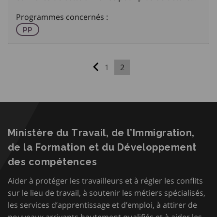
concernant le programme de préapprentissage –
Programmes concernés :
produits relatifs aux rapports 2021-2022.
Programme de préapprentissage
PP
1
2
Page précédente
Ministère du Travail, de l’Immigration,
de la Formation et du Développement
des compétences
Aider à protéger les travailleurs et à régler les conflits
sur le lieu de travail, à soutenir les métiers spécialisés,
les services d’apprentissage et d’emploi, à attirer de