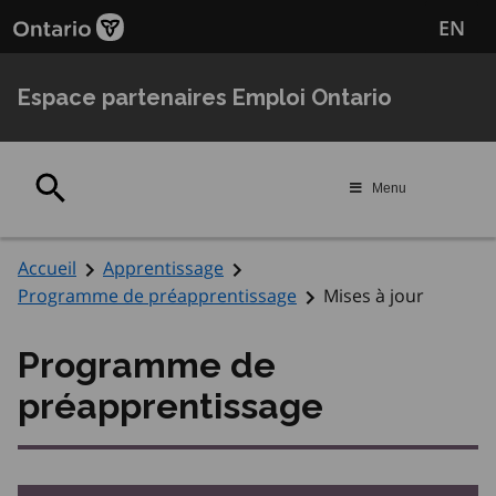
Passer
Passer
EN
au
au
contenu
navigation
principal
Espace partenaires Emploi Ontario
Rechercher
Menu
Accueil
Apprentissage
Programme de préapprentissage
Mises à jour
Programme de
préapprentissage