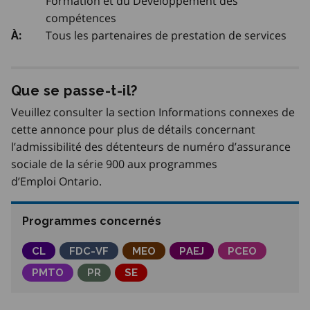
Formation et du Développement des
compétences
Tous les partenaires de prestation de services
À:
Que se passe-t-il?
Veuillez consulter la section Informations connexes de
cette annonce pour plus de détails concernant
l’admissibilité des détenteurs de numéro d’assurance
sociale de la série 900 aux programmes
d’Emploi Ontario.
Programmes concernés
Commissions locales
CL
Fonds pour le développement des compétenc
FDC-VF
Meilleurs emplois Ontario
MEO
Programme d’accès à l’e
PAEJ
Partenariats po
PCEO
Partenariats du marché du travail de l'Ontario
PMTO
Parcours Réussite en éducation et au trav
PR
Services d’emploi
SE