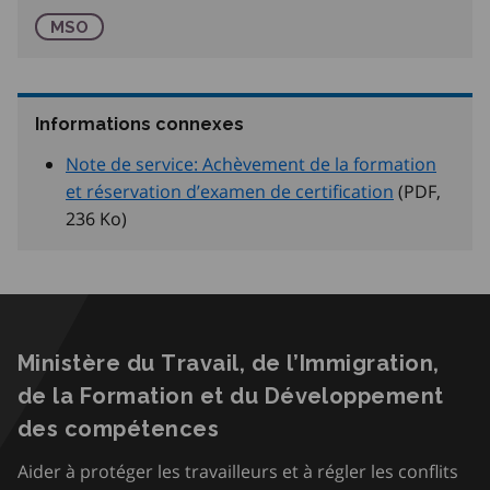
Métiers spécialisés Ontario
MSO
Informations connexes
Note de service: Achèvement de la formation
et réservation d’examen de certification
(PDF,
236
Ko
)
Ministère du Travail, de l’Immigration,
de la Formation et du Développement
des compétences
Aider à protéger les travailleurs et à régler les conflits